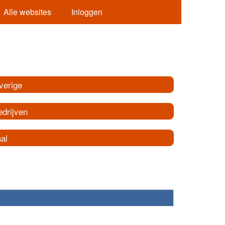
Alle websites
Inloggen
verige
edrijven
al