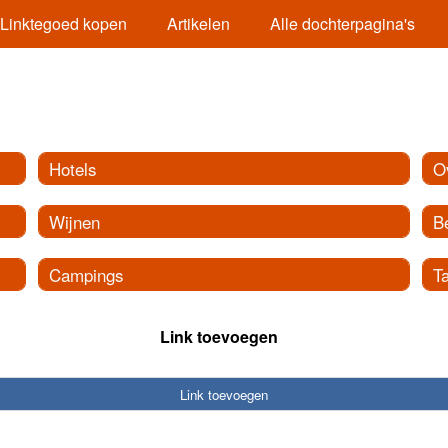
Linktegoed kopen
Artikelen
Alle dochterpagina's
Hotels
O
Wijnen
B
Campings
Ta
Link toevoegen
Link toevoegen