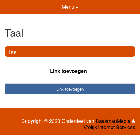
Menu +
Taal
Taal
Link toevoegen
Link toevoegen
Copyright © 2023 Onderdeel van
BaakmanMedia
&
Vrolijk Internet Services